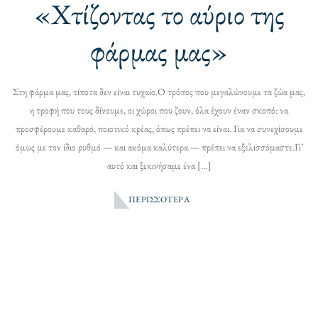
«Χτίζοντας το αύριο της
φάρμας μας»
Στη φάρμα μας, τίποτα δεν είναι τυχαίο.Ο τρόπος που μεγαλώνουμε τα ζώα μας,
η τροφή που τους δίνουμε, οι χώροι που ζουν, όλα έχουν έναν σκοπό: να
προσφέρουμε καθαρό, ποιοτικό κρέας, όπως πρέπει να είναι. Για να συνεχίσουμε
όμως με τον ίδιο ρυθμό — και ακόμα καλύτερα — πρέπει να εξελισσόμαστε.Γι’
αυτό και ξεκινήσαμε ένα […]
ΠΕΡΙΣΣΌΤΕΡΑ