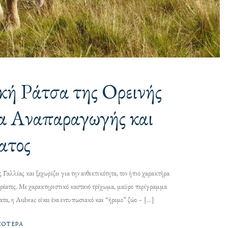
κή Ράτσα της Ορεινής
ία Αναπαραγωγής και
ατος
ς Γαλλίας και ξεχωρίζει για την ανθεκτικότητα, τον ήπιο χαρακτήρα
ρέατος. Με χαρακτηριστικό καστανό τρίχωμα, μαύρο περίγραμμα
ατα, η Aubrac είναι ένα εντυπωσιακό και “ήρεμο” ζώο – […]
ΣΌΤΕΡΑ