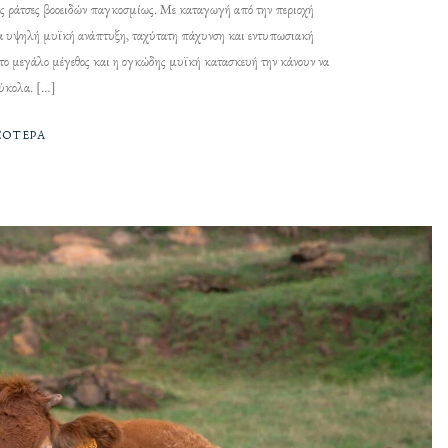
κές ράτσες βοοειδών παγκοσμίως. Με καταγωγή από την περιοχή
 για υψηλή μυϊκή ανάπτυξη, ταχύτατη πάχυνση και εντυπωσιακή
το μεγάλο μέγεθος και η ογκώδης μυϊκή κατασκευή την κάνουν να
εύκολα. […]
ΣΌΤΕΡΑ