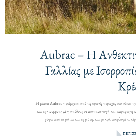
Aubrac – Η Ανθεκτι
Γαλλίας με Ισορροπ
Κρέ
Η ράτσα Aubrac προέρχεται από τις ορεινές περιοχές του νότου τη
και την ισορροπημένη απόδοση σε αναπαραγωγή και παραγωγή κ
γύρω από τα μάτια και τη μύτη, και μικρά, ανορθωμένα κέρ
ΠΕΡΙΣ