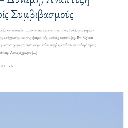
ρίς Συμβιβασμούς
λλία και αποτελεί μία από τις πιο εντυπωσιακές φυλές μοσχαριών
ης απόχρωσης και της εξαιρετικής μυϊκής ανάπτυξης. Επιλέγεται
γενετικά χαρακτηριστικά με πολύ υψηλή απόδοση σε καθαρό κρέας.
ράτσας: Ανοιχτόχρωμο […]
ΣΌΤΕΡΑ