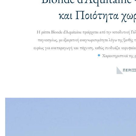
και Ποιότητα χω
Η ράτσα Blonde d’Aquitaine προέρχεται από την νοτιοδυτική Γα
παγκοσμίως, με εξαιρετική αναγνωρισιμότητα λόγω της ξανθής τ
ευρέως για αναπαραγωγή και πάχυνση, καθώς συνδυάζει κορυφαία 
Χαρακτηριστικά της 
ΠΕΡΙΣ