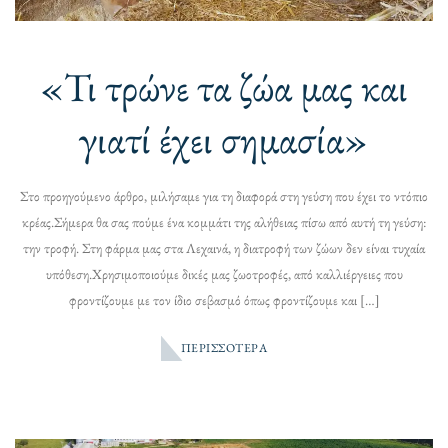
«Τι τρώνε τα ζώα μας και
γιατί έχει σημασία»
Στο προηγούμενο άρθρο, μιλήσαμε για τη διαφορά στη γεύση που έχει το ντόπιο
κρέας.Σήμερα θα σας πούμε ένα κομμάτι της αλήθειας πίσω από αυτή τη γεύση:
την τροφή. Στη φάρμα μας στα Λεχαινά, η διατροφή των ζώων δεν είναι τυχαία
υπόθεση.Χρησιμοποιούμε δικές μας ζωοτροφές, από καλλιέργειες που
φροντίζουμε με τον ίδιο σεβασμό όπως φροντίζουμε και […]
ΠΕΡΙΣΣΌΤΕΡΑ