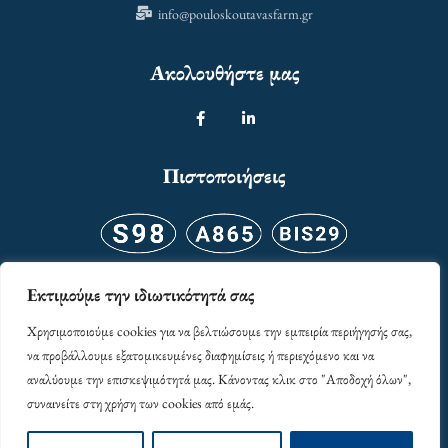
info@pouloskoutavasfarm.gr
Ακολουθήστε μας
Πιστοποιήσεις
Εκτιμούμε την ιδιωτικότητά σας
Χρησιμοποιούμε cookies για να βελτιώσουμε την εμπειρία περιήγησής σας,
να προβάλλουμε εξατομικευμένες διαφημίσεις ή περιεχόμενο και να
αναλύουμε την επισκεψιμότητά μας. Κάνοντας κλικ στο "Αποδοχή όλων",
συναινείτε στη χρήση των cookies από εμάς.
© 2024 Φάρμα Πούλος-Κουταβάς. Με επιφύλαξη παντός δικαιώματος.