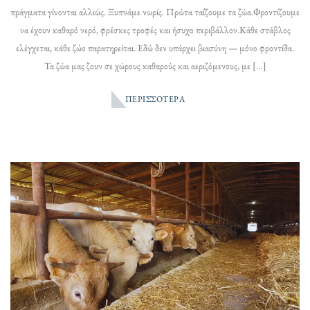
πράγματα γίνονται αλλιώς. Ξυπνάμε νωρίς. Πρώτα ταΐζουμε τα ζώα.Φροντίζουμε
να έχουν καθαρό νερό, φρέσκες τροφές και ήσυχο περιβάλλον.Κάθε στάβλος
ελέγχεται, κάθε ζώο παρατηρείται. Εδώ δεν υπάρχει βιασύνη — μόνο φροντίδα.
Τα ζώα μας ζουν σε χώρους καθαρούς και αεριζόμενους, με […]
ΠΕΡΙΣΣΌΤΕΡΑ