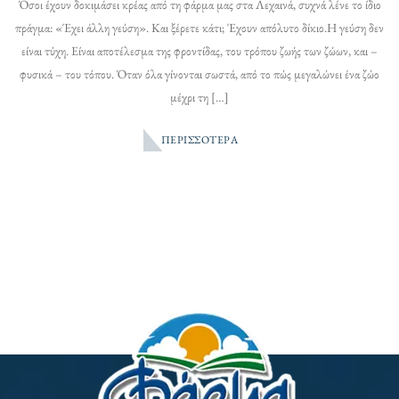
Όσοι έχουν δοκιμάσει κρέας από τη φάρμα μας στα Λεχαινά, συχνά λένε το ίδιο
πράγμα: «Έχει άλλη γεύση». Και ξέρετε κάτι; Έχουν απόλυτο δίκιο.Η γεύση δεν
είναι τύχη. Είναι αποτέλεσμα της φροντίδας, του τρόπου ζωής των ζώων, και –
φυσικά – του τόπου. Όταν όλα γίνονται σωστά, από το πώς μεγαλώνει ένα ζώο
μέχρι τη […]
ΠΕΡΙΣΣΌΤΕΡΑ